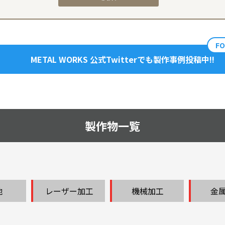
F
METAL WORKS 公式Twitterでも製作事例投稿中!!
製作物一覧
他
レーザー加工
機械加工
金