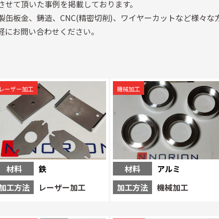
させて頂いた事例を掲載しております。
製缶板金、鋳造、CNC(精密切削)、ワイヤーカットなど様々な
軽にお問い合わせください。
レーザー加工
機械加工
材料
鉄
材料
アルミ
加工方法
レーザー加工
加工方法
機械加工