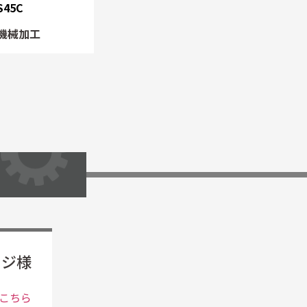
S45C
機械加工
ージ様
こちら